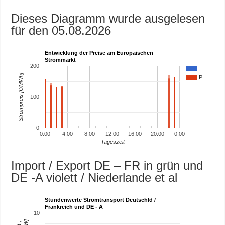
Dieses Diagramm wurde ausgelesen
für den 05.08.2026
Entwicklung der Preise am Europäischen
Strommarkt
200
…
Strompreis [€/MWh]
P…
100
0
0:00
4:00
8:00
12:00
16:00
20:00
0:00
Tageszeit
Import / Export DE – FR in grün und
DE -A violett / Niederlande et al
Stundenwerte Stromtransport Deutschld /
Frankreich und DE - A
10