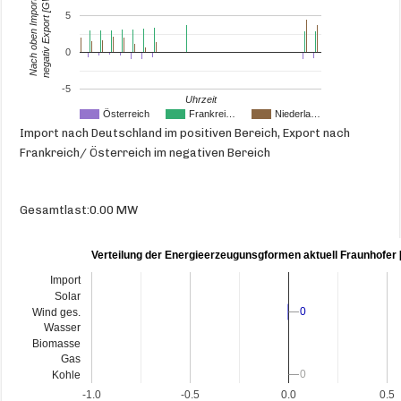
negativ Export [GW]
Nach oben Import ,
5
0
-5
Uhrzeit
Österreich
Frankrei…
Niederla…
Import nach Deutschland im positiven Bereich, Export nach
Frankreich/ Österreich im negativen Bereich
Gesamtlast:0.00 MW
Verteilung der Energieerzeugunsgformen aktuell Fraunhofer
Import
Solar
0
0
Wind ges.
Wasser
Biomasse
Gas
0
0
Kohle
-1.0
-0.5
0.0
0.5